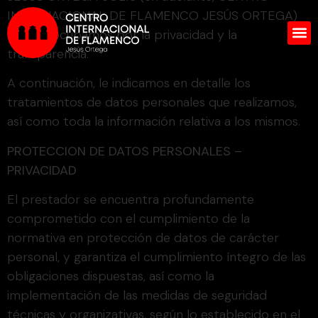
INTERNACIONAL DE FLAMENCO JESÚS ORTEGA)
nos preocupamos por la privacidad y la
transparencia.
A continuación, le indicamos en detalle los
tratamientos de datos personales que realizamos,
así como toda la información relativa a los mismos.
PROTECCION DE DATOS PERSONALES –
PRIVACIDAD
El prestador se encuentra profundamente
comprometido con el cumplimiento de la
normativa en protección de datos de carácter
personal, y garantiza el cumplimiento íntegro de las
obligaciones dispuestas, así como la
implementación de las medidas de seguridad
técnicas y organizativas, según lo establecido en el