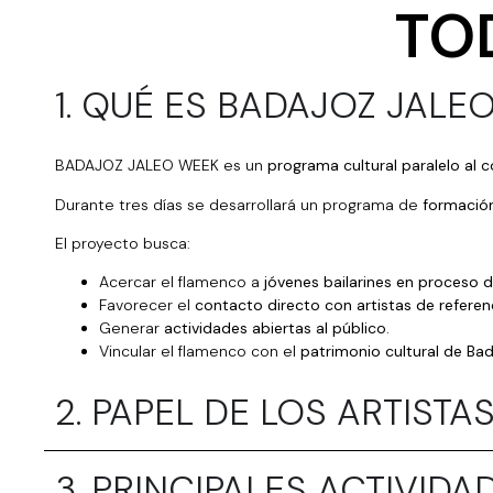
TO
1. QUÉ ES BADAJOZ JALE
BADAJOZ JALEO WEEK es un
programa cultural paralelo al 
Durante tres días se desarrollará un programa de
formació
El proyecto busca:
Acercar el flamenco a
j
óvenes bailarines en proceso 
Favorecer el
contacto directo con artistas de referen
Generar
actividades abiertas al p
ú
blico
.
Vincular el flamenco con el
patrimonio cultural de Bad
2. PAPEL DE LOS ARTISTA
3. PRINCIPALES ACTIVIDA