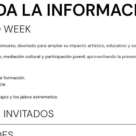
DA LA INFORMAC
O WEEK
concurso
, diseñado para ampliar su impacto artístico, educativo y soc
n, mediaci
ón cultural y participación juvenil
, aprovechando la presen
de formació
n
.
cia
.
ajoz y los jaleos extremeñ
os
.
S INVITADOS
DES